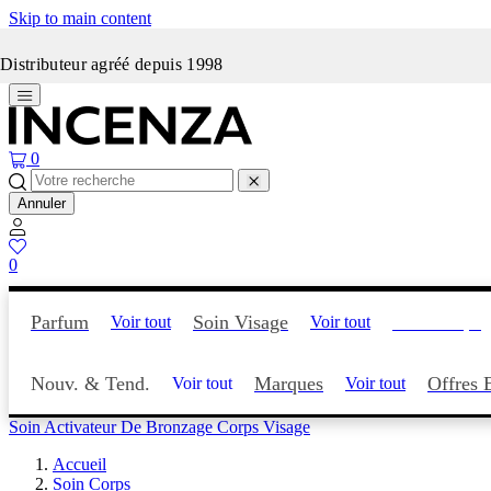
Skip to main content
Incenza fait peau neuve
Distributeur agréé depuis 1998
0
Annuler
0
Parfum
Soin Visage
Soin Corps
Voir tout
Voir tout
Nouv. & Tend.
Marques
Offres 
Voir tout
Voir tout
Soin Activateur De Bronzage Corps Visage
Accueil
Soin Corps