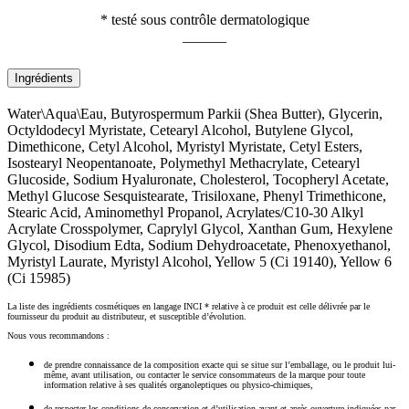
* testé sous contrôle dermatologique
______
Ingrédients
Water\Aqua\Eau, Butyrospermum Parkii (Shea Butter), Glycerin,
Octyldodecyl Myristate, Cetearyl Alcohol, Butylene Glycol,
Dimethicone, Cetyl Alcohol, Myristyl Myristate, Cetyl Esters,
Isostearyl Neopentanoate, Polymethyl Methacrylate, Cetearyl
Glucoside, Sodium Hyaluronate, Cholesterol, Tocopheryl Acetate,
Methyl Glucose Sesquistearate, Trisiloxane, Phenyl Trimethicone,
Stearic Acid, Aminomethyl Propanol, Acrylates/C10-30 Alkyl
Acrylate Crosspolymer, Caprylyl Glycol, Xanthan Gum, Hexylene
Glycol, Disodium Edta, Sodium Dehydroacetate, Phenoxyethanol,
Myristyl Laurate, Myristyl Alcohol, Yellow 5 (Ci 19140), Yellow 6
(Ci 15985)
La liste des ingrédients cosmétiques en langage INCI * relative à ce produit est celle délivrée par le
fournisseur du produit au distributeur, et susceptible d’évolution.
Nous vous recommandons :
de prendre connaissance de la composition exacte qui se situe sur l’emballage, ou le produit lui-
même, avant utilisation, ou contacter le service consommateurs de la marque pour toute
information relative à ses qualités organoleptiques ou physico-chimiques,
de respecter les conditions de conservation et d’utilisation avant et après ouverture indiquées par