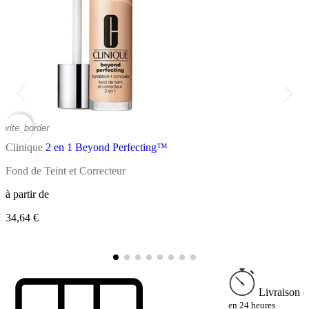
vorite_border
favor
Clinique
2 en 1 Beyond Perfecting™
C
Fond de Teint et Correcteur
C
à partir de
34,64 €
à
2
Livraison e
en 24 heures