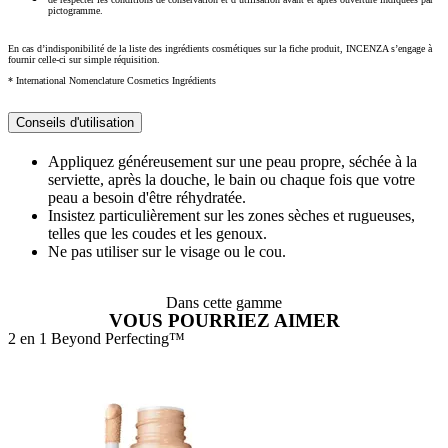
pictogramme.
En cas d’indisponibilité de la liste des ingrédients cosmétiques sur la fiche produit, INCENZA s’engage à
fournir celle-ci sur simple réquisition.
* International Nomenclature Cosmetics Ingrédients
Conseils d'utilisation
Appliquez généreusement sur une peau propre, séchée à la
serviette, après la douche, le bain ou chaque fois que votre
peau a besoin d'être réhydratée.
Insistez particulièrement sur les zones sèches et rugueuses,
telles que les coudes et les genoux.
Ne pas utiliser sur le visage ou le cou.
Dans cette gamme
VOUS POURRIEZ AIMER
2 en 1 Beyond Perfecting™
7