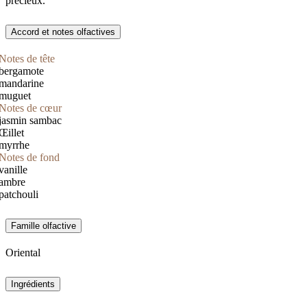
précieux.
Accord et notes olfactives
Notes de tête
bergamote
mandarine
muguet
Notes de cœur
jasmin sambac
Œillet
myrrhe
Notes de fond
vanille
ambre
patchouli
Famille olfactive
Oriental
Ingrédients