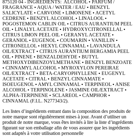
875120 04 - INGREDIENTS: ALCOHOL • PARFUM /
FRAGRANCE • AQUA / WATER / EAU • BENZYL
SALICYLATE • CARVONE • LIMONENE • ACETYL
CEDRENE • BENZYL ALCOHOL • LINALOOL •
POGOSTEMON CABLIN OIL • CITRUS AURANTIUM PEEL
OIL • LINALYL ACETATE • HYDROXYCITRONELLAL •
CITRUS LIMON PEEL OIL • GERANYL ACETATE •
GERANIOL • EUGENOL • COUMARIN • VANILLIN •
CITRONELLOL • HEXYL CINNAMAL • LAVANDULA
OIL/EXTRACT • CITRUS AURANTIUM BERGAMIA PEEL
OIL • PINENE • BENZALDEHYDE • BUTYL
METHOXYDIBENZOYLMETHANE • BENZYL BENZOATE
• CINNAMYL ALCOHOL • MYROXYLON PEREIRAE
OIL/EXTRACT • BETA-CARYOPHYLLENE • EUGENYL
ACETATE • CITRAL • BENZYL CINNAMATE •
ISOEUGENOL • AMYL CINNAMAL • TERPINEOL • ANISE
ALCOHOL • TERPINOLENE • JASMINE OIL/EXTRACT •
ALPHA-TERPINENE • SCLAREOL • CAMPHOR •
CINNAMAL (F.I.L. N277343/2).
Les listes d’ingrédients entrant dans la composition des produits de
notre marque sont régulièrement mises à jour. Avant d’utiliser un
produit de notre marque, vous êtes invités à lire la liste d’ingrédients
figurant sur son emballage afin de vous assurer que les ingrédients
sont adaptés à votre utilisation personnelle