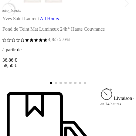
vorite_border
favor
Yves Saint Laurent
All Hours
Y
Fond de Teint Mat Lumineux 24h* Haute Couvrance
A
4,8/5
5 avis
à partir de
36,86 €
à
58,50 €
2
4
Livraison e
en 24 heures