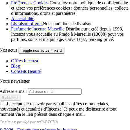
Préférences Cookies
Consultez notre politique de confidentialité
et gérez vos préférences cookies : données personnelles, collecte
d’informations, droits et paramètres.
Accessibilité
Livraison offerte
Nos conditions de livraison
Parfumerie Incenza Marseille
Distributeur agréé depuis 1998,
Incenza vous accueille au Prado à Marseille (13008) pour vos
parfums, soins et maquillage. Ouvert 6j/7, parking privé.
Nos actus
Toggle nos actus links

Offres Incenza
Blog
Conseils Beauté
Notre newsletter
Adresse e-mail
J’accepte de recevoir par e-mail les offres commerciales,
nouveautés et actualités d’Incenza. Je peux me désinscrire à tout
moment via le lien présent dans chaque e-mail.
Ce site est protégé par
reCAPTCHA
© 2026 - Ecommerce software by Incenza