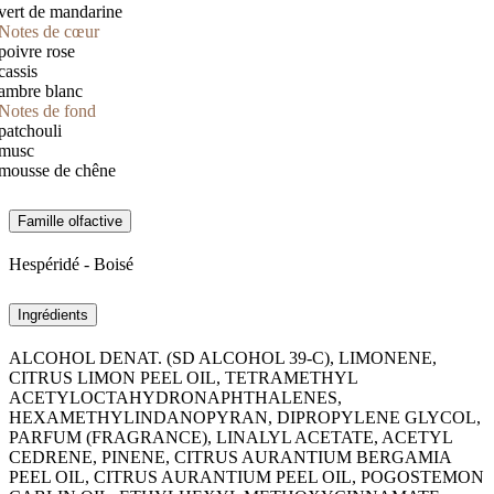
vert de mandarine
Notes de cœur
poivre rose
cassis
ambre blanc
Notes de fond
patchouli
musc
mousse de chêne
Famille olfactive
Hespéridé - Boisé
Ingrédients
ALCOHOL DENAT. (SD ALCOHOL 39-C), LIMONENE,
CITRUS LIMON PEEL OIL, TETRAMETHYL
ACETYLOCTAHYDRONAPHTHALENES,
HEXAMETHYLINDANOPYRAN, DIPROPYLENE GLYCOL,
PARFUM (FRAGRANCE), LINALYL ACETATE, ACETYL
CEDRENE, PINENE, CITRUS AURANTIUM BERGAMIA
PEEL OIL, CITRUS AURANTIUM PEEL OIL, POGOSTEMON