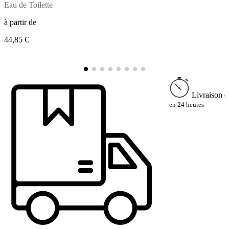
Eau de Toilette
E
à partir de
à
44,85 €
4
Livraison e
en 24 heures