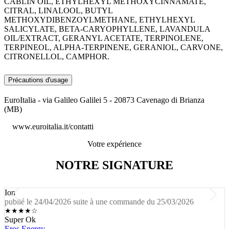
CABLIN OIL, ETHYLHEXYL METHOXYCINNAMATE,
CITRAL, LINALOOL, BUTYL
METHOXYDIBENZOYLMETHANE, ETHYLHEXYL
SALICYLATE, BETA-CARYOPHYLLENE, LAVANDULA
OIL/EXTRACT, GERANYL ACETATE, TERPINOLENE,
TERPINEOL, ALPHA-TERPINENE, GERANIOL, CARVONE,
CITRONELLOL, CAMPHOR.
Précautions d'usage
EuroItalia - via Galileo Galilei 5 - 20873 Cavenago di Brianza
(MB)
www.euroitalia.it/contatti
Votre expérience
NOTRE SIGNATURE
Ion
publié le 24/04/2026 suite à une commande du 25/03/2026
★
★
★
★
☆
Super Ok
Eros Energy