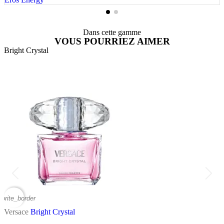
Dans cette gamme
VOUS POURRIEZ AIMER
Bright Crystal
B
vorite_border
favor
Versace
Bright Crystal
V