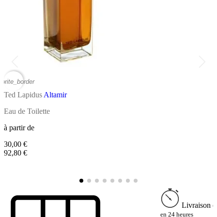
vorite_border
favor
Ted Lapidus
Altamir
T
Eau de Toilette
E
à partir de
30,00 €
à
92,80 €
2
9
Livraison e
en 24 heures