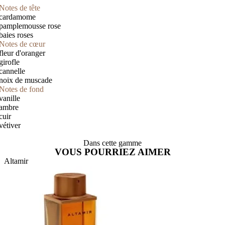
Notes de tête
cardamome
pamplemousse rose
baies roses
Notes de cœur
fleur d'oranger
girofle
cannelle
noix de muscade
Notes de fond
vanille
ambre
cuir
vétiver
Dans cette gamme
VOUS POURRIEZ AIMER
Altamir
B