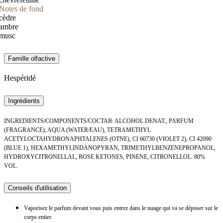
Notes de fond
cèdre
ambre
musc
Famille olfactive
Hespéridé
Ingrédients
INGREDIENTS/COMPONENTS/COCTAB: ALCOHOL DENAT., PARFUM
(FRAGRANCE), AQUA (WATER/EAU), TETRAMETHYL
ACETYLOCTAHYDRONAPHTALENES (OTNE), CI 60730 (VIOLET 2), CI 42090
(BLUE 1), HEXAMETHYLINDANOPYRAN, TRIMETHYLBENZENEPROPANOL,
HYDROXYCITRONELLAL, ROSE KETONES, PINENE, CITRONELLOL. 80%
VOL.
Conseils d'utilisation
Vaporisez le parfum devant vous puis entrez dans le nuage qui va se déposer sur le
corps entier.