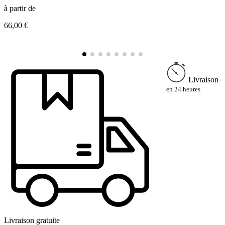
à partir de
66,00 €
à
3
Livraison e
en 24 heures
Livraison gratuite