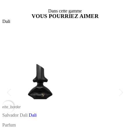
Dans cette gamme
VOUS POURRIEZ AIMER
Dali
D
vorite_border
favor
Salvador Dali
Dali
S
Parfum
P