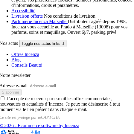
d’informations, droits et paramètres.
Accessibilité
Livraison offerte
Nos conditions de livraison
Parfumerie Incenza Marseille
Distributeur agréé depuis 1998,
Incenza vous accueille au Prado à Marseille (13008) pour vos
parfums, soins et maquillage. Ouvert 6j/7, parking privé.
Nos actus
Toggle nos actus links

Offres Incenza
Blog
Conseils Beauté
Notre newsletter
Adresse e-mail
J’accepte de recevoir par e-mail les offres commerciales,
nouveautés et actualités d’Incenza. Je peux me désinscrire à tout
moment via le lien présent dans chaque e-mail.
Ce site est protégé par
reCAPTCHA
© 2026 - Ecommerce software by Incenza