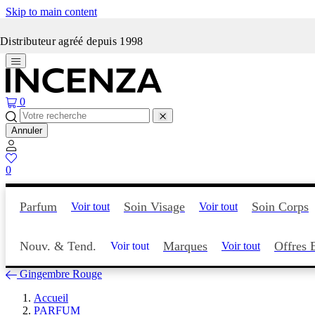
Skip to main content
Incenza fait peau neuve
Distributeur agréé depuis 1998
0
Annuler
0
Parfum
Soin Visage
Soin Corps
Voir tout
Voir tout
Nouv. & Tend.
Marques
Offres 
Voir tout
Voir tout
Gingembre Rouge
Accueil
PARFUM