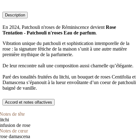
Description
En 2024, Patchouli n'roses de Réminiscence devient
Rose
Tentation - Patchouli n'roses Eau de parfum
.
Vibration unique du patchouli et sophistication intemporelle de la
rose : la signature fétiche de la maison s’unit à une autre matière
première mythique de la parfumerie.
De leur rencontre naît une composition aussi charnelle qu’élégante.
Paré des tonalités fruitées du litchi, un bouquet de roses Centifolia et
Damascena s’épanouit à la lueur envoûtante d’un coeur de patchouli
baigné de vanille.
Accord et notes olfactives
Notes de tête
litchi
infusion de rose
Notes de cœur
rose damascena