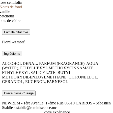
rose centifolia
Notes de fond
vanille
patchouli
bois de cèdre
Famille olfactive
Floral -Ambré
Ingrédients
ALCOHOL DENAT., PARFUM (FRAGRANCE), AQUA
(WATER), ETHYLHEXYL METHOXYCINNAMATE,
ETHYLHEXYL SALICYLATE, BUTYL
METHOXYDIBENZOYLMETHANE, CITRONELLOL,
GERANIOL, EUGENOL, FARNESOL
Précautions d'usage
NEWREM - 1ère Avenue, 17ème Rue 06510 CARROS - Sébastien
Stabile s.stabile@reminiscence.mc
Votre expérience