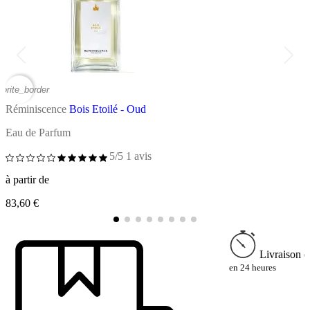
vorite_border
favor
Réminiscence
Bois Etoilé - Oud
R
Eau de Parfum
E
5/5
1 avis
à partir de
à
83,60 €
8
Livraison e
en 24 heures