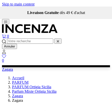
Skip to main content
Livraison Gratuite
dès 49 € d'achat
0
Annuler
0
Zagara
Accueil
PARFUM
PARFUM Ortigia Sicilia
Parfum Mixte Ortigia Sicilia
Zagara
Zagara