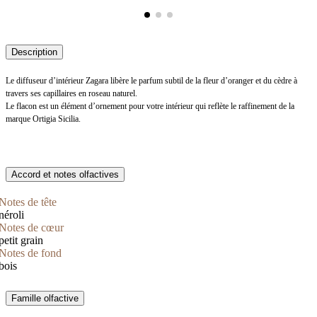
Description
Le diffuseur d’intérieur Zagara libère le parfum subtil de la fleur d’oranger et du cèdre à
travers ses capillaires en roseau naturel.
Le flacon est un élément d’ornement pour votre intérieur qui reflète le raffinement de la
marque Ortigia Sicilia.
Accord et notes olfactives
Notes de tête
néroli
Notes de cœur
petit grain
Notes de fond
bois
Famille olfactive