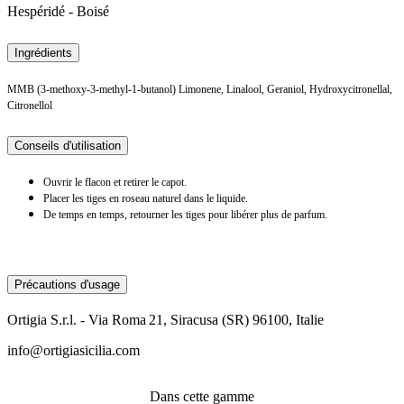
Hespéridé - Boisé
Ingrédients
MMB (3-methoxy-3-methyl-1-butanol) Limonene, Linalool, Geraniol, Hydroxycitronellal,
Citronellol
Conseils d'utilisation
Ouvrir le flacon et retirer le capot.
Placer les tiges en roseau naturel dans le liquide.
De temps en temps, retourner les tiges pour libérer plus de parfum.
Précautions d'usage
Ortigia S.r.l. - Via Roma 21, Siracusa (SR) 96100, Italie
info@ortigiasicilia.com
Dans cette gamme