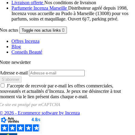
Livraison offerte
Nos conditions de livraison
Parfumerie Incenza Marseille
Distributeur agréé depuis 1998,
Incenza vous accueille au Prado à Marseille (13008) pour vos
parfums, soins et maquillage. Ouvert 6j/7, parking privé.
Nos actus
Toggle nos actus links

Offres Incenza
Blog
Conseils Beauté
Notre newsletter
Adresse e-mail
J’accepte de recevoir par e-mail les offres commerciales,
nouveautés et actualités d’Incenza. Je peux me désinscrire à tout
moment via le lien présent dans chaque e-mail.
Ce site est protégé par
reCAPTCHA
© 2026 - Ecommerce software by Incenza