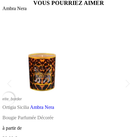
VOUS POURRIEZ AIMER
Ambra Nera
A
vorite_border
favor
Ortigia Sicilia
Ambra Nera
O
Bougie Parfumée Décorée
E
à partir de
à