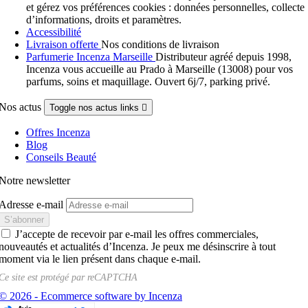
et gérez vos préférences cookies : données personnelles, collecte
d’informations, droits et paramètres.
Accessibilité
Livraison offerte
Nos conditions de livraison
Parfumerie Incenza Marseille
Distributeur agréé depuis 1998,
Incenza vous accueille au Prado à Marseille (13008) pour vos
parfums, soins et maquillage. Ouvert 6j/7, parking privé.
Nos actus
Toggle nos actus links

Offres Incenza
Blog
Conseils Beauté
Notre newsletter
Adresse e-mail
J’accepte de recevoir par e-mail les offres commerciales,
nouveautés et actualités d’Incenza. Je peux me désinscrire à tout
moment via le lien présent dans chaque e-mail.
Ce site est protégé par
reCAPTCHA
© 2026 - Ecommerce software by Incenza