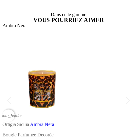
Dans cette gamme
VOUS POURRIEZ AIMER
Ambra Nera
A
vorite_border
favor
Ortigia Sicilia
Ambra Nera
O
Bougie Parfumée Décorée
E