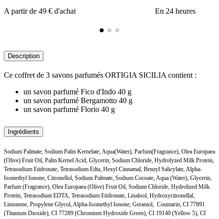
A partir de 49 € d'achat
En 24 heures
Description
Ce coffret de 3 savons parfumés ORTIGIA SICILIA contient :
un savon parfumé Fico d'Indo 40 g
un savon parfumé Bergamotto 40 g
un savon parfumé Florio 40 g
Ingrédients
Sodium Palmate, Sodium Palm Kernelate, Aqua(Water), Parfum(Fragrance), Olea Europaea
(Olive) Fruit Oil, Palm Kernel Acid, Glycerin, Sodium Chloride, Hydrolyzed Milk Protein,
Tetrasodium Etidronate, Tetrasodium Edta, Hexyl Cinnamal, Benzyl Salicylate, Alpha-
Isomethyl Ionone, Citronellol, Sodium Palmate, Sodium Cocoate, Aqua (Water), Glycerin,
Parfum (Fragrance), Olea Europaea (Olive) Fruit Oil, Sodium Chloride, Hydrolized Milk
Protein, Tetrasodium EDTA, Tetrasodium Etidronate, Linalool, Hydroxycitronellal,
Limonene, Propylene Glycol, Alpha-Isomethyl Ionone, Geraniol, Coumarin, CI 77891
(Titanium Dioxide), CI 77289 (Chromium Hydroxide Green), CI 19140 (Yellow 5), CI