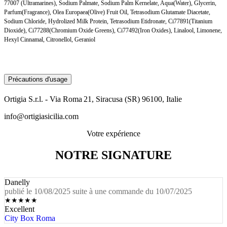
77007 (Ultramarines), Sodium Palmate, Sodium Palm Kernelate, Aqua(Water), Glycerin,
Parfum(Fragrance), Olea Europaea(Olive) Fruit Oil, Tetrasodium Glutamate Diacetate,
Sodium Chloride, Hydrolized Milk Protein, Tetrasodium Etidronate, Ci77891(Titanium
Dioxide), Ci77288(Chromium Oxide Greens), Ci77492(Iron Oxides), Linalool, Limonene,
Hexyl Cinnamal, Citronellol, Geraniol
Précautions d'usage
Ortigia S.r.l. - Via Roma 21, Siracusa (SR) 96100, Italie
info@ortigiasicilia.com
Votre expérience
NOTRE SIGNATURE
Danelly
publié le 10/08/2025 suite à une commande du 10/07/2025
★
★
★
★
★
Excellent
City Box Roma