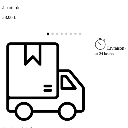
à partir de
à
38,00 €
1
Livraison e
en 24 heures