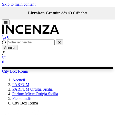
Skip to main content
Livraison Gratuite
dès 49 € d'achat
0
Annuler
0
City Box Roma
Accueil
PARFUM
PARFUM Ortigia Sicilia
Parfum Mixte Ortigia Sicilia
Fico d'India
City Box Roma