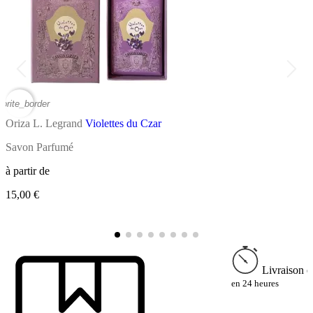
vorite_border
favor
Oriza L. Legrand
Violettes du Czar
O
Savon Parfumé
S
à partir de
à
15,00 €
1
Livraison e
en 24 heures