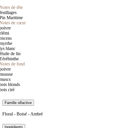
Notes de tête
feuillages
Pin Maritime
Notes de cœur
poivre
elémi
encens
myrrhe
lys blanc
Huile de lin
Térébinthe
Notes de fond
poivre
mousse
muscs
bois blonds
bois ciré
Famille olfactive
Floral - Boisé - Ambré
Ingrédients