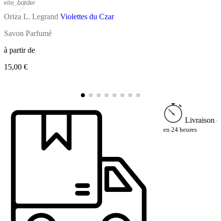
vorite_border
favor
Oriza L. Legrand
Violettes du Czar
O
Savon Parfumé
S
à partir de
à
15,00 €
1
Livraison e
en 24 heures