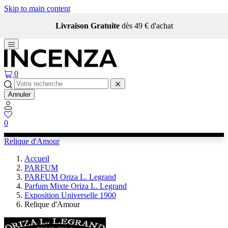
Skip to main content
Livraison Gratuite
dès 49 € d'achat
0
Annuler
0
Relique d'Amour
Accueil
PARFUM
PARFUM Oriza L. Legrand
Parfum Mixte Oriza L. Legrand
Exposition Universelle 1900
Relique d'Amour