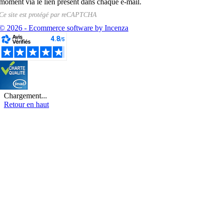
moment via le lien présent dans chaque e-mail.
Ce site est protégé par
reCAPTCHA
© 2026 - Ecommerce software by Incenza
Chargement...
Retour en haut