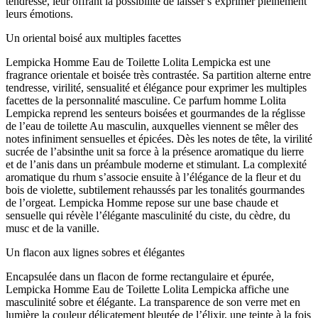
tendresse, leur offrant la possibilité de laisser s’exprimer pleinement
leurs émotions.
Un oriental boisé aux multiples facettes
Lempicka Homme Eau de Toilette Lolita Lempicka est une
fragrance orientale et boisée très contrastée. Sa partition alterne entre
tendresse, virilité, sensualité et élégance pour exprimer les multiples
facettes de la personnalité masculine. Ce parfum homme Lolita
Lempicka reprend les senteurs boisées et gourmandes de la réglisse
de l’eau de toilette Au masculin, auxquelles viennent se mêler des
notes infiniment sensuelles et épicées. Dès les notes de tête, la virilité
sucrée de l’absinthe unit sa force à la présence aromatique du lierre
et de l’anis dans un préambule moderne et stimulant. La complexité
aromatique du rhum s’associe ensuite à l’élégance de la fleur et du
bois de violette, subtilement rehaussés par les tonalités gourmandes
de l’orgeat. Lempicka Homme repose sur une base chaude et
sensuelle qui révèle l’élégante masculinité du ciste, du cèdre, du
musc et de la vanille.
Un flacon aux lignes sobres et élégantes
Encapsulée dans un flacon de forme rectangulaire et épurée,
Lempicka Homme Eau de Toilette Lolita Lempicka affiche une
masculinité sobre et élégante. La transparence de son verre met en
lumière la couleur délicatement bleutée de l’élixir, une teinte à la fois