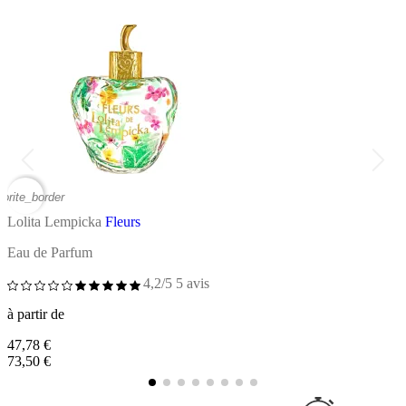
vorite_border
favor
Lolita Lempicka
Fleurs
L
Eau de Parfum
E
4,2/5
5 avis
à
à partir de
3
7
47,78 €
73,50 €