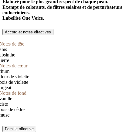
Elaboré pour le plus grand respect de chaque peau.
Exempt de colorants, de filtres solaires et de perturbateurs
endocriniens.
Labellisé One Voice.
Accord et notes olfactives
Notes de tête
anis
absinthe
lierre
Notes de cœur
rhum
fleur de violette
bois de violette
orgeat
Notes de fond
vanille
ciste
bois de cèdre
musc
Famille olfactive