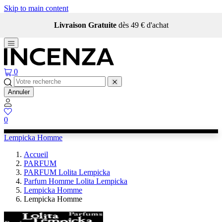
Skip to main content
Livraison Gratuite
dès 49 € d'achat
0
Annuler
0
Lempicka Homme
Accueil
PARFUM
PARFUM Lolita Lempicka
Parfum Homme Lolita Lempicka
Lempicka Homme
Lempicka Homme