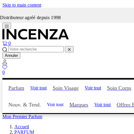
Skip to main content
Incenza fait peau neuve
Distributeur agréé depuis 1998
0
Annuler
0
Parfum
Soin Visage
Soin Corps
Voir tout
Voir tout
Nouv. & Tend.
Marques
Offres 
Voir tout
Voir tout
Mon Premier Parfum
Accueil
PARFUM