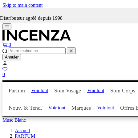
Skip to main content
Incenza fait peau neuve
Distributeur agréé depuis 1998
0
Annuler
0
Parfum
Soin Visage
Soin Corps
Voir tout
Voir tout
Nouv. & Tend.
Marques
Offres 
Voir tout
Voir tout
Musc Blanc
Accueil
PARFUM