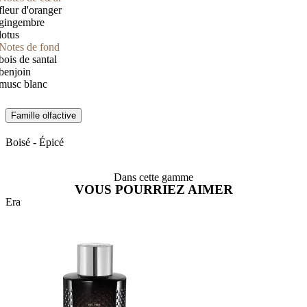
fleur d'oranger
gingembre
lotus
Notes de fond
bois de santal
benjoin
musc blanc
Famille olfactive
Boisé - Épicé
Dans cette gamme
VOUS POURRIEZ AIMER
Era
E