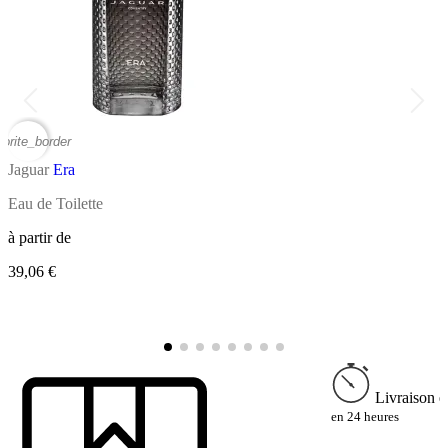
vorite_border
favor
Jaguar
Era
J
Eau de Toilette
E
à partir de
39,06 €
à
4
Livraison e
en 24 heures