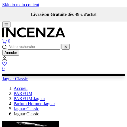
Skip to main content
Livraison Gratuite
dès 49 € d'achat
0
Annuler
0
Jaguar Classic
Accueil
PARFUM
PARFUM Jaguar
Parfum Homme Jaguar
Jaguar Classic
Jaguar Classic