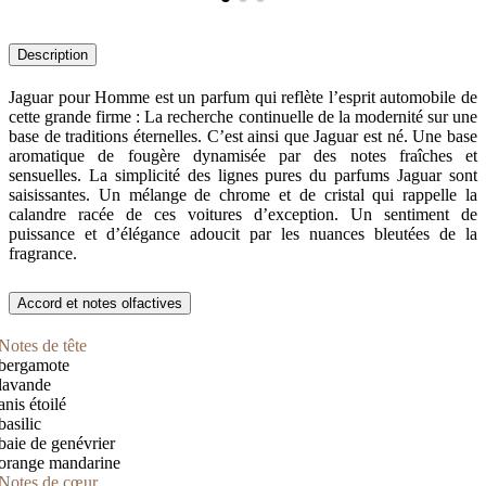
Description
Jaguar pour Homme est un parfum qui reflète l’esprit automobile de
cette grande firme : La recherche continuelle de la modernité sur une
base de traditions éternelles. C’est ainsi que Jaguar est né. Une base
aromatique de fougère dynamisée par des notes fraîches et
sensuelles. La simplicité des lignes pures du parfums Jaguar sont
saisissantes. Un mélange de chrome et de cristal qui rappelle la
calandre racée de ces voitures d’exception. Un sentiment de
puissance et d’élégance adoucit par les nuances bleutées de la
fragrance.
Accord et notes olfactives
Notes de tête
bergamote
lavande
anis étoilé
basilic
baie de genévrier
orange mandarine
Notes de cœur