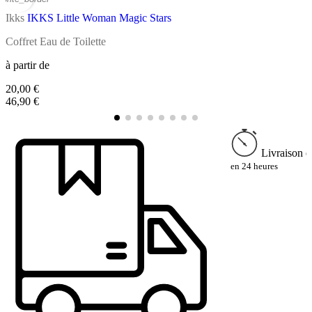
Ikks
IKKS Little Woman Magic Stars
I
Coffret Eau de Toilette
B
à partir de
à
20,00 €
9
46,90 €
Livraison e
en 24 heures