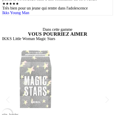
★
★
★
★
★
Très bien pour un jeune qui rentre dans l'adolescence
Ikks Young Man
Dans cette gamme
VOUS POURRIEZ AIMER
IKKS Little Woman Magic Stars
C
vorite_border
favor