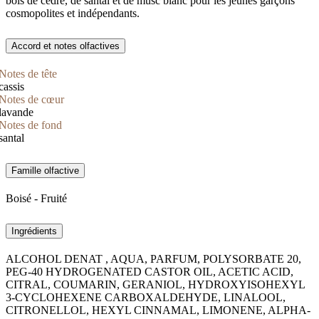
bois de cèdre, de santal et de musc blanc pour les jeunes garçons
cosmopolites et indépendants.
Accord et notes olfactives
Notes de tête
cassis
Notes de cœur
lavande
Notes de fond
santal
Famille olfactive
Boisé - Fruité
Ingrédients
ALCOHOL DENAT , AQUA, PARFUM, POLYSORBATE 20,
PEG-40 HYDROGENATED CASTOR OIL, ACETIC ACID,
CITRAL, COUMARIN, GERANIOL, HYDROXYISOHEXYL
3-CYCLOHEXENE CARBOXALDEHYDE, LINALOOL,
CITRONELLOL, HEXYL CINNAMAL, LIMONENE, ALPHA-