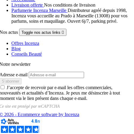
Livraison offerte
Nos conditions de livraison
Parfumerie Incenza Marseille
Distributeur agréé depuis 1998,
Incenza vous accueille au Prado à Marseille (13008) pour vos
parfums, soins et maquillage. Ouvert 6j/7, parking privé.
Nos actus
Toggle nos actus links

Offres Incenza
Blog
Conseils Beauté
Notre newsletter
Adresse e-mail
J’accepte de recevoir par e-mail les offres commerciales,
nouveautés et actualités d’Incenza. Je peux me désinscrire à tout
moment via le lien présent dans chaque e-mail.
Ce site est protégé par
reCAPTCHA
© 2026 - Ecommerce software by Incenza