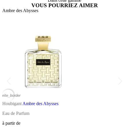
Dans cette gamme
VOUS POURRIEZ AIMER
Ambre des Abysses
A
vorite_border
favor
Houbigant
Ambre des Abysses
H
Eau de Parfum
B
à partir de
à