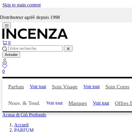
Skip to main content
Incenza fait peau neuve
Distributeur agréé depuis 1998
0
Annuler
0
Parfum
Soin Visage
Soin Corps
Voir tout
Voir tout
Nouv. & Tend.
Marques
Offres 
Voir tout
Voir tout
Acqua di Giò Profondo
Accueil
PARFUM