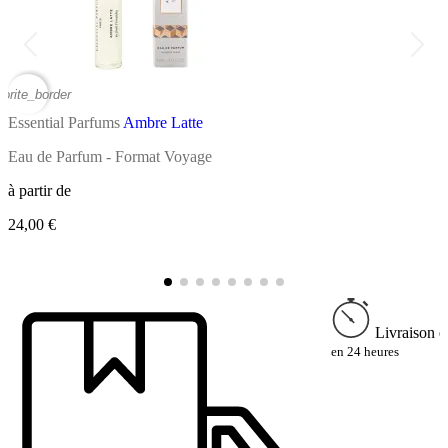
vorite_border
favor
Essential Parfums
Ambre Latte
E
Eau de Parfum - Format Voyage
E
à partir de
à
24,00 €
9
Livraison e
en 24 heures