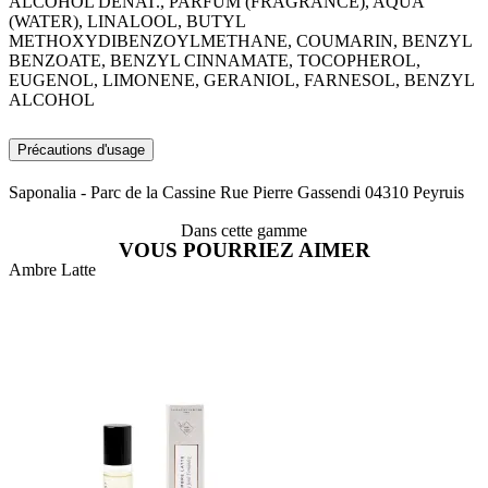
ALCOHOL DENAT., PARFUM (FRAGRANCE), AQUA
(WATER), LINALOOL, BUTYL
METHOXYDIBENZOYLMETHANE, COUMARIN, BENZYL
BENZOATE, BENZYL CINNAMATE, TOCOPHEROL,
EUGENOL, LIMONENE, GERANIOL, FARNESOL, BENZYL
ALCOHOL
Précautions d'usage
Saponalia - Parc de la Cassine Rue Pierre Gassendi 04310 Peyruis
Dans cette gamme
VOUS POURRIEZ AIMER
Ambre Latte
A