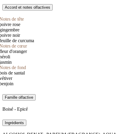
Accord et notes olfactives
Notes de tête
poivre rose
gingembre
poivre noir
feuille de curcuma
Notes de cœur
fleur d'oranger
néroli
jasmin
Notes de fond
bois de santal
vétiver
benjoin
Famille olfactive
Boisé - Epicé
Ingrédients