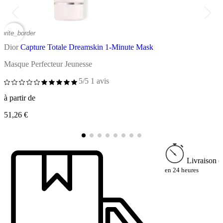
vorite_border
favor
Dior
Capture Totale Dreamskin 1-Minute Mask
D
Masque Perfecteur Jeunesse
C
5/5
1 avis
à partir de
à
51,26 €
6
Livraison e
en 24 heures