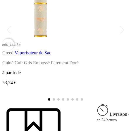
vorite_border
favor
Creed
Vaporisateur de Sac
C
Gainé Cuir Gris Embossé Parement Doré
E
à partir de
53,74 €
à
2
Livraison e
en 24 heures