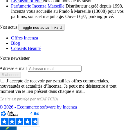
Livraison offerte
Nos conditions de livraison
Parfumerie Incenza Marseille
Distributeur agréé depuis 1998,
Incenza vous accueille au Prado à Marseille (13008) pour vos
parfums, soins et maquillage. Ouvert 6j/7, parking privé.
Nos actus
Toggle nos actus links

Offres Incenza
Blog
Conseils Beauté
Notre newsletter
Adresse e-mail
J’accepte de recevoir par e-mail les offres commerciales,
nouveautés et actualités d’Incenza. Je peux me désinscrire à tout
moment via le lien présent dans chaque e-mail.
Ce site est protégé par
reCAPTCHA
© 2026 - Ecommerce software by Incenza