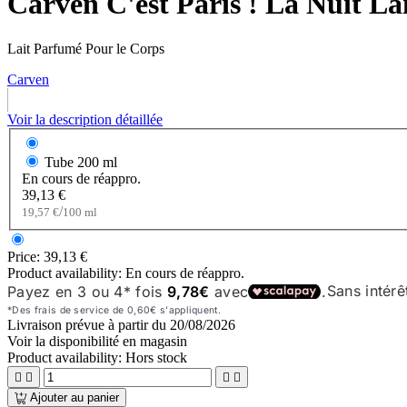
Carven C'est Paris ! La Nuit L
Lait Parfumé Pour le Corps
Carven
Voir la description détaillée
Tube
200 ml
En cours de réappro.
39,13 €
/
19,57 €
100 ml
Price:
39,13 €
Product availability:
En cours de réappro.
Livraison prévue à partir du
20/08/2026
Voir la disponibilité en magasin
Product availability:
Hors stock




Ajouter au panier