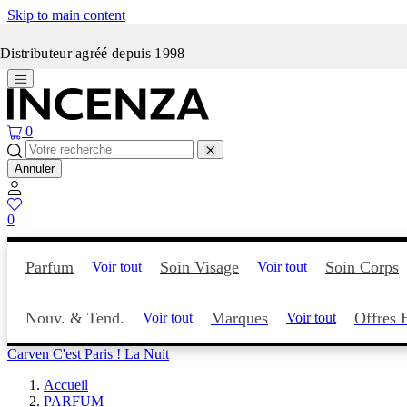
Skip to main content
Incenza fait peau neuve
Distributeur agréé depuis 1998
0
Annuler
0
Parfum
Soin Visage
Soin Corps
Voir tout
Voir tout
Nouv. & Tend.
Marques
Offres 
Voir tout
Voir tout
Carven C'est Paris ! La Nuit
Accueil
PARFUM