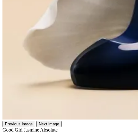
Previous image
Next image
Good Girl Jasmine Absolute