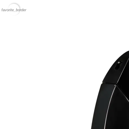
favorite_border