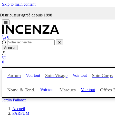
Skip to main content
Incenza fait peau neuve
Distributeur agréé depuis 1998
0
Annuler
0
Parfum
Soin Visage
Soin Corps
Voir tout
Voir tout
Nouv. & Tend.
Marques
Offres 
Voir tout
Voir tout
Jardin Pallanca
Accueil
PARFUM