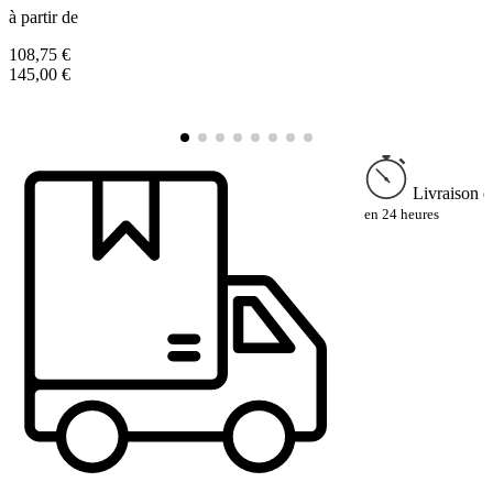
à partir de
à
108,75 €
7
145,00 €
9
Livraison e
en 24 heures