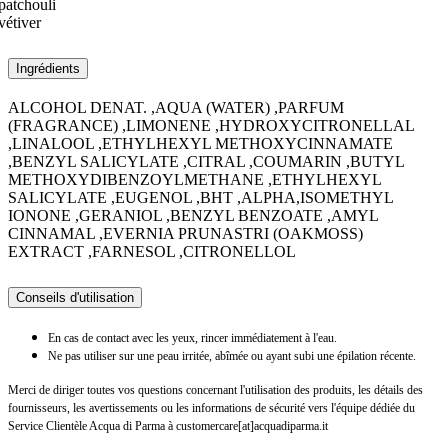
patchouli
vétiver
Ingrédients
ALCOHOL DENAT. ,AQUA (WATER) ,PARFUM
(FRAGRANCE) ,LIMONENE ,HYDROXYCITRONELLAL
,LINALOOL ,ETHYLHEXYL METHOXYCINNAMATE
,BENZYL SALICYLATE ,CITRAL ,COUMARIN ,BUTYL
METHOXYDIBENZOYLMETHANE ,ETHYLHEXYL
SALICYLATE ,EUGENOL ,BHT ,ALPHA,ISOMETHYL
IONONE ,GERANIOL ,BENZYL BENZOATE ,AMYL
CINNAMAL ,EVERNIA PRUNASTRI (OAKMOSS)
EXTRACT ,FARNESOL ,CITRONELLOL
Conseils d'utilisation
En cas de contact avec les yeux, rincer immédiatement à l'eau.
Ne pas utiliser sur une peau irritée, abîmée ou ayant subi une épilation récente.
Merci de diriger toutes vos questions concernant l'utilisation des produits, les détails des
fournisseurs, les avertissements ou les informations de sécurité vers l'équipe dédiée du
Service Clientèle Acqua di Parma à customercare[at]acquadiparma.it