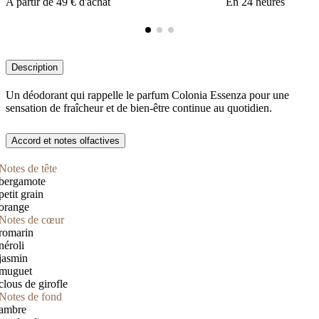
A partir de 49 € d'achat
En 24 heures
Description
Un déodorant qui rappelle le parfum Colonia Essenza pour une
sensation de fraîcheur et de bien-être continue au quotidien.
Accord et notes olfactives
Notes de tête
bergamote
petit grain
orange
Notes de cœur
romarin
néroli
jasmin
muguet
clous de girofle
Notes de fond
ambre