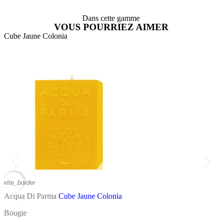
Dans cette gamme
VOUS POURRIEZ AIMER
Cube Jaune Colonia
A
vorite_border
favor
Acqua Di Parma
Cube Jaune Colonia
A
Bougie
D