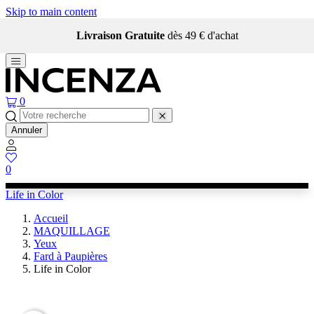
Skip to main content
Livraison Gratuite
dès 49 € d'achat
0
Annuler
0
Life in Color
Accueil
MAQUILLAGE
Yeux
Fard à Paupières
Life in Color