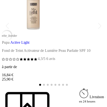
vorite_border
favor
Pupa
Active Light
P
Fond de Teint Activateur de Lumière Peau Parfaite SPF 10
C
4,3/5
6 avis
à partir de
à
16,84 €
1
25,90 €
2
Livraison e
en 24 heures