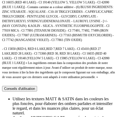
CI 16035 (RED 40 LAKE) - CI 19140 (YELLOW 5, YELLOW 5 LAKE) - CI 42090
(BLUE 1 LAKE)] - Contains carmine as a colour additive - (6) BLUSH INGREDIENTS:
ZINC STEARATE - SQUALANE - C10-18 TRIGLYCERIDES - CAPRYLIC/CAPRIC
TRIGLYCERIDE - PENTYLENE GLYCOL - GLYCERYL CAPRYLATE -
DIETHYLHEXYL SYRINGYLIDENEMALONATE – LAUROYL LYSINE - [+/-
(MAY CONTAIN): KAOLIN - SILICA - SYNTHETIC FLUORPHLOGOPITE - CI
77019 MICA - CI 77891 (TITANIUM DIOXIDE) - CI 77491, 77492, 77499 (IRON
OXIDES) - CI 77007 (ULTRAMARINES) - CI 77163 (BISMUTH OXYCHLORIDE) -
CI 77742 (MANGANESE VIOLET) - CI 77861 (TIN OXIDE)
- CI 15850 (RED 6, RED 6 LAKE,RED 7,RED 7 LAKE) - CI 45410 (RED 27
LAKE,RED 28 LAKE) - CI 73360 (RED 30, RED 30 LAKE) - CI 16035 (RED 40
LAKE) - CI 19140 (YELLOW 5 LAKE) - CI 15985 (YELLOW 6 LAKE) - CI 42090
(BLUE 1 LAKE)] « Les ingrédients entrant dans la composition des produits de notre
marque sont régulièrement mises à jour. Avant d’utiliser un produit de notre marque, nous
vous invitons à lire la liste des ingrédients qui le composent figurant sur son emballage, afin
de vous assurer que ces derniers sont adaptés à votre utilisation personnelle. »
Conseils d'utilisation
Utilisez les textures MATT & SATIN dans les couleurs les
plus foncées, pour élaborer des ombres parfaites et intensifier
le regard, et dans les nuances plus claires, pour un éclat
naturel.