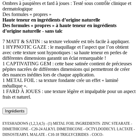
Ombres à paupières et fard à joues : Testé sous contrôle clinique et
dermatologique
Des formules « propres »
Haute teneur en ingrédients d’origine naturelle
Des formules « propres » à haute teneur en ingrédients
d’origine naturelle - sans talc
7 MATT & SATIN : sa texture veloutée est très facile à appliquer.
1 HYPNOTIC GAZE : le maquillage et l’aspect que l’on obtient
avec cette texture sont hypnotiques : sa haute teneur en perles de
différentes dimensions garantit un éclat remarquable !
1 CAPTIVATING GEM : cette base satinée contient de précieuses
pépites nacrées de différentes dimensions qui permettront de créer
des nuances inédites lors de chaque application.
1 METAL FOIL : sa texture fondante crée un effet « laminé
métallique ».
1 FARD À JOUES : une texture légère et impalpable pour un aspect
frais et naturel.
Ingrédients
EYESHADOWS (1,2,3,4,5) - (1) METAL FOIL INGREDIENTS: ZINC STEARATE -
DIMETHICONE - C20-24 ALKYL DIMETHICONE - OCTYLDODECYL LACTATE -
DIISOSTEARYL MALATE - C10-18 TRIGLYCERIDES - COCO-