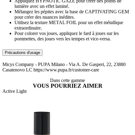
Appliquez HYPNOTIC GAZE pour créer des points de
lumière avec un effet laminé.
Mélangez les pépites avec la base de CAPTIVATING GEM
pour créer des nuances inédites.
Utilisez la texture METAL FOIL pour un effet métallique
extraordinaire.
Pour colorer vos joues, appliquez le fard à joues sur les
pommettes, des joues vers les tempes et vice-versa.
Précautions d'usage
Micys Company - PUPA Milano - Via A. De Gasperi, 22, 23880
Casatenovo LC https://www.pupa.fr/customer-care
Dans cette gamme
VOUS POURRIEZ AIMER
Active Light
A