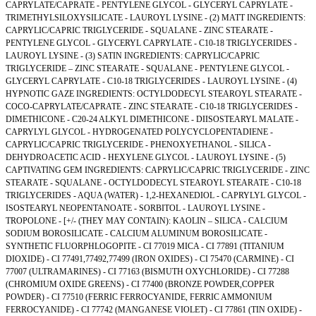
CAPRYLATE/CAPRATE - PENTYLENE GLYCOL - GLYCERYL CAPRYLATE -
TRIMETHYLSILOXYSILICATE - LAUROYL LYSINE - (2) MATT INGREDIENTS:
CAPRYLIC/CAPRIC TRIGLYCERIDE - SQUALANE - ZINC STEARATE -
PENTYLENE GLYCOL - GLYCERYL CAPRYLATE - C10-18 TRIGLYCERIDES -
LAUROYL LYSINE - (3) SATIN INGREDIENTS: CAPRYLIC/CAPRIC
TRIGLYCERIDE – ZINC STEARATE - SQUALANE - PENTYLENE GLYCOL -
GLYCERYL CAPRYLATE - C10-18 TRIGLYCERIDES - LAUROYL LYSINE - (4)
HYPNOTIC GAZE INGREDIENTS: OCTYLDODECYL STEAROYL STEARATE -
COCO-CAPRYLATE/CAPRATE - ZINC STEARATE - C10-18 TRIGLYCERIDES -
DIMETHICONE - C20-24 ALKYL DIMETHICONE - DIISOSTEARYL MALATE -
CAPRYLYL GLYCOL - HYDROGENATED POLYCYCLOPENTADIENE -
CAPRYLIC/CAPRIC TRIGLYCERIDE - PHENOXYETHANOL - SILICA -
DEHYDROACETIC ACID - HEXYLENE GLYCOL - LAUROYL LYSINE - (5)
CAPTIVATING GEM INGREDIENTS: CAPRYLIC/CAPRIC TRIGLYCERIDE - ZINC
STEARATE - SQUALANE - OCTYLDODECYL STEAROYL STEARATE - C10-18
TRIGLYCERIDES - AQUA (WATER) - 1,2-HEXANEDIOL - CAPRYLYL GLYCOL -
ISOSTEARYL NEOPENTANOATE - SORBITOL - LAUROYL LYSINE -
TROPOLONE - [+/- (THEY MAY CONTAIN): KAOLIN – SILICA - CALCIUM
SODIUM BOROSILICATE - CALCIUM ALUMINUM BOROSILICATE -
SYNTHETIC FLUORPHLOGOPITE - CI 77019 MICA - CI 77891 (TITANIUM
DIOXIDE) - CI 77491,77492,77499 (IRON OXIDES) - CI 75470 (CARMINE) - CI
77007 (ULTRAMARINES) - CI 77163 (BISMUTH OXYCHLORIDE) - CI 77288
(CHROMIUM OXIDE GREENS) - CI 77400 (BRONZE POWDER,COPPER
POWDER) - CI 77510 (FERRIC FERROCYANIDE, FERRIC AMMONIUM
FERROCYANIDE) - CI 77742 (MANGANESE VIOLET) - CI 77861 (TIN OXIDE) -