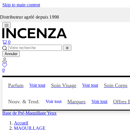
Skip to main content
Incenza fait peau neuve
Distributeur agréé depuis 1998
0
Annuler
0
Parfum
Soin Visage
Soin Corps
Voir tout
Voir tout
Nouv. & Tend.
Marques
Offres 
Voir tout
Voir tout
Base de Pré-Maquillage Yeux
Accueil
MAQUILLAGE