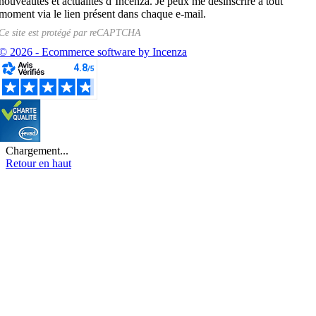
nouveautés et actualités d’Incenza. Je peux me désinscrire à tout
moment via le lien présent dans chaque e-mail.
Ce site est protégé par
reCAPTCHA
© 2026 - Ecommerce software by Incenza
Chargement...
Retour en haut