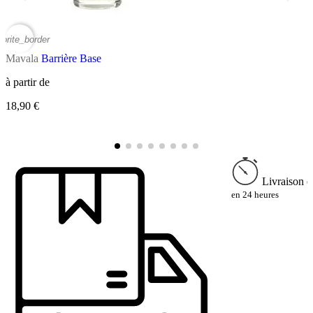
vorite_border
favor
Mavala
Barrière Base
M
à partir de
R
18,90 €
à
2
Livraison e
en 24 heures