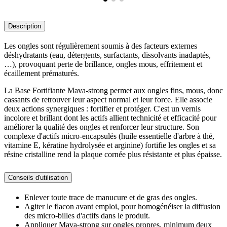
Description
Les ongles sont régulièrement soumis à des facteurs externes
déshydratants (eau, détergents, surfactants, dissolvants inadaptés,
…), provoquant perte de brillance, ongles mous, effritement et
écaillement prématurés.
La Base Fortifiante Mava-strong permet aux ongles fins, mous, donc
cassants de retrouver leur aspect normal et leur force. Elle associe
deux actions synergiques : fortifier et protéger. C'est un vernis
incolore et brillant dont les actifs allient technicité et efficacité pour
améliorer la qualité des ongles et renforcer leur structure. Son
complexe d'actifs micro-encapsulés (huile essentielle d'arbre à thé,
vitamine E, kératine hydrolysée et arginine) fortifie les ongles et sa
résine cristalline rend la plaque cornée plus résistante et plus épaisse.
Conseils d'utilisation
Enlever toute trace de manucure et de gras des ongles.
Agiter le flacon avant emploi, pour homogénéiser la diffusion
des micro-billes d'actifs dans le produit.
Appliquer Mava-strong sur ongles propres, minimum deux