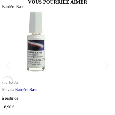
VOUS POURRIEZ AIMER
Barrière Base
B
vorite_border
favor
Mavala
Barrière Base
M
à partir de
R
18,90 €
à