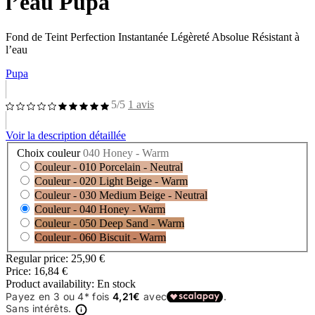
l’eau Pupa
Fond de Teint Perfection Instantanée Légèreté Absolue Résistant à
l’eau
Pupa
5/5
1 avis
Voir la description détaillée
Choix couleur
040 Honey - Warm
Couleur - 010 Porcelain - Neutral
Couleur - 020 Light Beige - Warm
Couleur - 030 Medium Beige - Neutral
Couleur - 040 Honey - Warm
Couleur - 050 Deep Sand - Warm
Couleur - 060 Biscuit - Warm
Regular price:
25,90 €
Price:
16,84 €
Product availability:
En stock