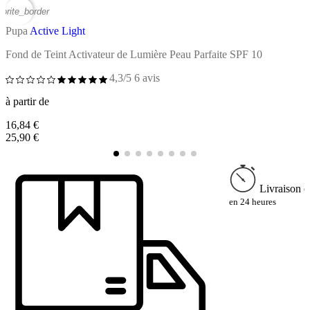
vorite_border
favor
Pupa
Active Light
P
Fond de Teint Activateur de Lumière Peau Parfaite SPF 10
C
4,3/5
6 avis
à partir de
à
16,84 €
1
25,90 €
2
Livraison e
en 24 heures