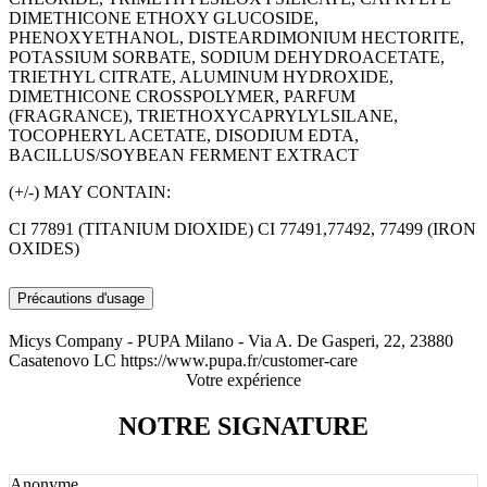
DIMETHICONE ETHOXY GLUCOSIDE,
PHENOXYETHANOL, DISTEARDIMONIUM HECTORITE,
POTASSIUM SORBATE, SODIUM DEHYDROACETATE,
TRIETHYL CITRATE, ALUMINUM HYDROXIDE,
DIMETHICONE CROSSPOLYMER, PARFUM
(FRAGRANCE), TRIETHOXYCAPRYLYLSILANE,
TOCOPHERYL ACETATE, DISODIUM EDTA,
BACILLUS/SOYBEAN FERMENT EXTRACT
(+/-) MAY CONTAIN:
CI 77891 (TITANIUM DIOXIDE) CI 77491,77492, 77499 (IRON
OXIDES)
Précautions d'usage
Micys Company - PUPA Milano - Via A. De Gasperi, 22, 23880
Casatenovo LC https://www.pupa.fr/customer-care
Votre expérience
NOTRE SIGNATURE
Anonyme