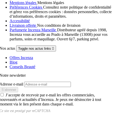
Mentions légales
Mentions légales
Préférences Cookies
Consultez notre politique de confidentialité
et gérez vos préférences cookies : données personnelles, collecte
d’informations, droits et paramètres.
Accessibilité
Livraison offerte
Nos conditions de livraison
Parfumerie Incenza Marseille
Distributeur agréé depuis 1998,
Incenza vous accueille au Prado à Marseille (13008) pour vos
parfums, soins et maquillage. Ouvert 6j/7, parking privé.
Nos actus
Toggle nos actus links

Offres Incenza
Blog
Conseils Beauté
Notre newsletter
Adresse e-mail
J’accepte de recevoir par e-mail les offres commerciales,
nouveautés et actualités d’Incenza. Je peux me désinscrire à tout
moment via le lien présent dans chaque e-mail.
Ce site est protégé par
reCAPTCHA