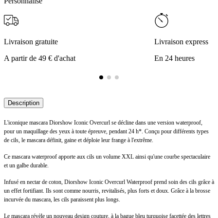
Personnalise
Livraison gratuite
Livraison express
A partir de 49 € d'achat
En 24 heures
Description
L'iconique mascara Diorshow Iconic Overcurl se décline dans une version waterproof,
pour un maquillage des yeux à toute épreuve, pendant 24 h*. Conçu pour différents types
de cils, le mascara définit, gaine et déploie leur frange à l'extrême.
Ce mascara waterproof apporte aux cils un volume XXL ainsi qu'une courbe spectaculaire
et un galbe durable.
Infusé en nectar de coton, Diorshow Iconic Overcurl Waterproof prend soin des cils grâce à
un effet fortifiant. Ils sont comme nourris, revitalisés, plus forts et doux. Grâce à la brosse
incurvée du mascara, les cils paraissent plus longs.
Le mascara révèle un nouveau design couture, à la bague bleu turquoise facettée des lettres