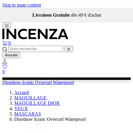
Skip to main content
Livraison Gratuite
dès 49 € d'achat
0
Annuler
0
Diorshow Iconic Overcurl Waterproof
Accueil
MAQUILLAGE
MAQUILLAGE DIOR
YEUX
MASCARAS
Diorshow Iconic Overcurl Waterproof