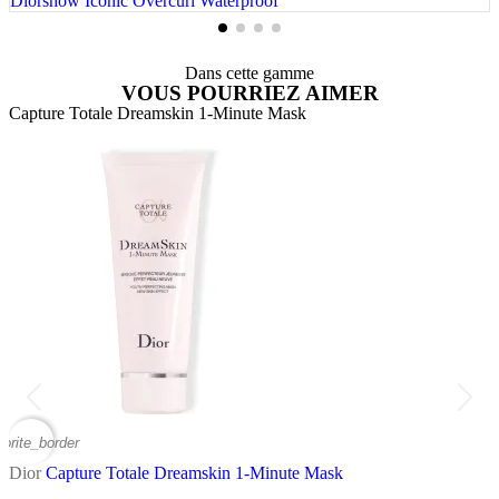
Diorshow Iconic Overcurl Waterproof
Dans cette gamme
VOUS POURRIEZ AIMER
Capture Totale Dreamskin 1-Minute Mask
C
vorite_border
favor
Dior
Capture Totale Dreamskin 1-Minute Mask
D