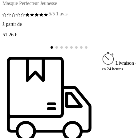
Masque Perfecteur Jeunesse
C
5/5
1 avis
à partir de
à
51,26 €
6
Livraison e
en 24 heures