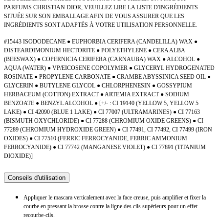
PARFUMS CHRISTIAN DIOR, VEUILLEZ LIRE LA LISTE D'INGRÉDIENTS
SITUÉE SUR SON EMBALLAGE AFIN DE VOUS ASSURER QUE LES
INGRÉDIENTS SONT ADAPTÉS À VOTRE UTILISATION PERSONNELLE.
#15443 ISODODECANE ● EUPHORBIA CERIFERA (CANDELILLA) WAX ●
DISTEARDIMONIUM HECTORITE ● POLYETHYLENE ● CERA ALBA
(BEESWAX) ● COPERNICIA CERIFERA (CARNAUBA) WAX ● ALCOHOL ●
AQUA (WATER) ● VP/EICOSENE COPOLYMER ● GLYCERYL HYDROGENATED
ROSINATE ● PROPYLENE CARBONATE ● CRAMBE ABYSSINICA SEED OIL ●
GLYCERIN ● BUTYLENE GLYCOL ● CHLORPHENESIN ● GOSSYPIUM
HERBACEUM (COTTON) EXTRACT ● ARTEMIA EXTRACT ● SODIUM
BENZOATE ● BENZYL ALCOHOL ● [+/- : CI 19140 (YELLOW 5, YELLOW 5
LAKE) ● CI 42090 (BLUE 1 LAKE) ● CI 77007 (ULTRAMARINES) ● CI 77163
(BISMUTH OXYCHLORIDE) ● CI 77288 (CHROMIUM OXIDE GREENS) ● CI
77289 (CHROMIUM HYDROXIDE GREEN) ● CI 77491, CI 77492, CI 77499 (IRON
OXIDES) ● CI 77510 (FERRIC FERROCYANIDE, FERRIC AMMONIUM
FERROCYANIDE) ● CI 77742 (MANGANESE VIOLET) ● CI 77891 (TITANIUM
DIOXIDE)]
Conseils d'utilisation
Appliquer le mascara verticalement avec la face creuse, puis amplifier et fixer la
courbe en pressant la brosse contre la ligne des cils supérieurs pour un effet
recourbe-cils.