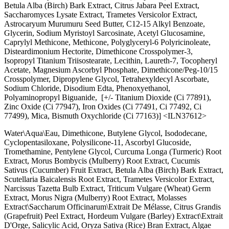
Betula Alba (Birch) Bark Extract, Citrus Jabara Peel Extract,
Saccharomyces Lysate Extract, Trametes Versicolor Extract,
Astrocaryum Murumuru Seed Butter, C12-15 Alkyl Benzoate,
Glycerin, Sodium Myristoyl Sarcosinate, Acetyl Glucosamine,
Caprylyl Methicone, Methicone, Polyglyceryl-6 Polyricinoleate,
Disteardimonium Hectorite, Dimethicone Crosspolymer-3,
Isopropyl Titanium Triisostearate, Lecithin, Laureth-7, Tocopheryl
Acetate, Magnesium Ascorbyl Phosphate, Dimethicone/Peg-10/15
Crosspolymer, Dipropylene Glycol, Tetrahexyldecyl Ascorbate,
Sodium Chloride, Disodium Edta, Phenoxyethanol,
Polyaminopropyl Biguanide, [+/- Titanium Dioxide (Ci 77891),
Zinc Oxide (Ci 77947), Iron Oxides (Ci 77491, Ci 77492, Ci
77499), Mica, Bismuth Oxychloride (Ci 77163)] <ILN37612>
Water\Aqua\Eau, Dimethicone, Butylene Glycol, Isododecane,
Cyclopentasiloxane, Polysilicone-11, Ascorbyl Glucoside,
Tromethamine, Pentylene Glycol, Curcuma Longa (Turmeric) Root
Extract, Morus Bombycis (Mulberry) Root Extract, Cucumis
Sativus (Cucumber) Fruit Extract, Betula Alba (Birch) Bark Extract,
Scutellaria Baicalensis Root Extract, Trametes Versicolor Extract,
Narcissus Tazetta Bulb Extract, Triticum Vulgare (Wheat) Germ
Extract, Morus Nigra (Mulberry) Root Extract, Molasses
Extract\Saccharum Officinarum\Extrait De Mélasse, Citrus Grandis
(Grapefruit) Peel Extract, Hordeum Vulgare (Barley) Extract\Extrait
D'Orge, Salicylic Acid, Oryza Sativa (Rice) Bran Extract, Algae