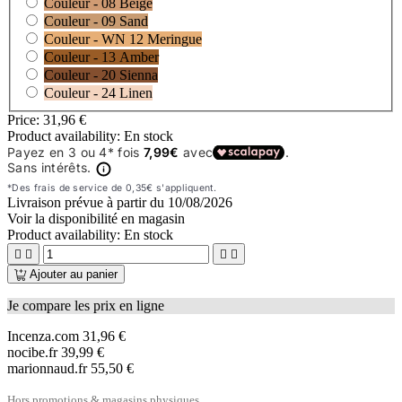
Couleur - 08 Beige
Couleur - 09 Sand
Couleur - WN 12 Meringue
Couleur - 13 Amber
Couleur - 20 Sienna
Couleur - 24 Linen
Price:
31,96 €
Product availability:
En stock
Livraison prévue à partir du
10/08/2026
Voir la disponibilité en magasin
Product availability:
En stock




Ajouter au panier
Je compare les prix en ligne
Incenza.com
31,96 €
nocibe.fr
39,99 €
marionnaud.fr
55,50 €
Hors promotions & magasins physiques