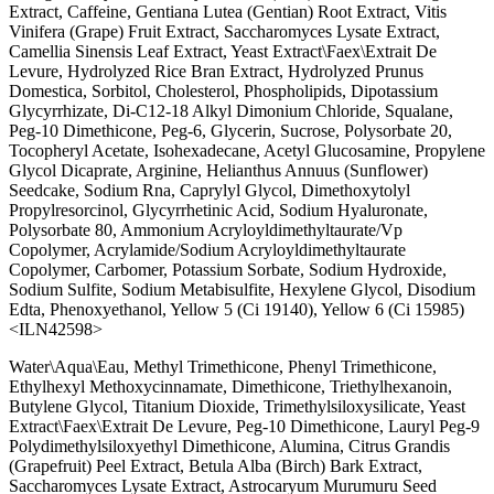
Extract, Caffeine, Gentiana Lutea (Gentian) Root Extract, Vitis
Vinifera (Grape) Fruit Extract, Saccharomyces Lysate Extract,
Camellia Sinensis Leaf Extract, Yeast Extract\Faex\Extrait De
Levure, Hydrolyzed Rice Bran Extract, Hydrolyzed Prunus
Domestica, Sorbitol, Cholesterol, Phospholipids, Dipotassium
Glycyrrhizate, Di-C12-18 Alkyl Dimonium Chloride, Squalane,
Peg-10 Dimethicone, Peg-6, Glycerin, Sucrose, Polysorbate 20,
Tocopheryl Acetate, Isohexadecane, Acetyl Glucosamine, Propylene
Glycol Dicaprate, Arginine, Helianthus Annuus (Sunflower)
Seedcake, Sodium Rna, Caprylyl Glycol, Dimethoxytolyl
Propylresorcinol, Glycyrrhetinic Acid, Sodium Hyaluronate,
Polysorbate 80, Ammonium Acryloyldimethyltaurate/Vp
Copolymer, Acrylamide/Sodium Acryloyldimethyltaurate
Copolymer, Carbomer, Potassium Sorbate, Sodium Hydroxide,
Sodium Sulfite, Sodium Metabisulfite, Hexylene Glycol, Disodium
Edta, Phenoxyethanol, Yellow 5 (Ci 19140), Yellow 6 (Ci 15985)
<ILN42598>
Water\Aqua\Eau, Methyl Trimethicone, Phenyl Trimethicone,
Ethylhexyl Methoxycinnamate, Dimethicone, Triethylhexanoin,
Butylene Glycol, Titanium Dioxide, Trimethylsiloxysilicate, Yeast
Extract\Faex\Extrait De Levure, Peg-10 Dimethicone, Lauryl Peg-9
Polydimethylsiloxyethyl Dimethicone, Alumina, Citrus Grandis
(Grapefruit) Peel Extract, Betula Alba (Birch) Bark Extract,
Saccharomyces Lysate Extract, Astrocaryum Murumuru Seed