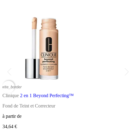
vorite_border
favor
Clinique
2 en 1 Beyond Perfecting™
C
Fond de Teint et Correcteur
C
à partir de
34,64 €
à