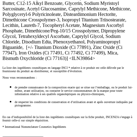
Butter, C12-15 Alkyl Benzoate, Glycerin, Sodium Myristoyl
Sarcosinate, Acetyl Glucosamine, Caprylyl Methicone, Methicone,
Polyglyceryl-6 Polyricinoleate, Disteardimonium Hectorite,
Dimethicone Crosspolymer-3, Isopropyl Titanium Triisostearate,
Lecithin, Laureth-7, Tocopheryl Acetate, Magnesium Ascorbyl
Phosphate, Dimethicone/Peg-10/15 Crosspolymer, Dipropylene
Glycol, Tetrahexyldecyl Ascorbate, Caprylyl Glycol, Sodium
Chloride, Disodium Edta, Phenoxyethanol, Polyaminopropyl
Biguanide, [+/- Titanium Dioxide (Ci 77891), Zinc Oxide (Ci
77947), Iron Oxides (Ci 77491, Ci 77492, Ci 77499), Mica,
Bismuth Oxychloride (Ci 77163)] <ILN39864>
La liste des ingrédients cosmétiques en langage INCI * relative à ce produit est celle délivrée par le
fournisseur du produit au distributeur, et susceptible d’évolution.
Nous vous recommandons :
de prendre connaissance de la composition exacte qui se situe sur l’emballage, ou le produit lui-
même, avant utilisation, ou contacter le service consommateurs de la marque pour toute
information relative à ses qualités organoleptiques ou physico-chimiques,
de respecter les conditions de conservation et d’utilisation avant et après ouverture indiquées par
pictogramme.
En cas d’indisponibilité de la liste des ingrédients cosmétiques sur la fiche produit, INCENZA s’engage à
fournir celle-ci sur simple réquisition.
* International Nomenclature Cosmetics Ingrédients