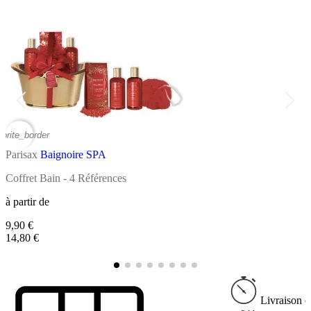
vorite_border
favor
Parisax
Baignoire SPA
P
Coffret Bain - 4 Références
C
à partir de
9,90 €
à
14,80 €
1
Livraison e