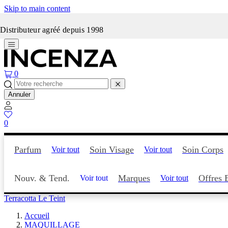
Skip to main content
Incenza fait peau neuve
Distributeur agréé depuis 1998
0
Annuler
0
Parfum
Soin Visage
Soin Corps
Voir tout
Voir tout
Nouv. & Tend.
Marques
Offres 
Voir tout
Voir tout
Terracotta Le Teint
Accueil
MAQUILLAGE