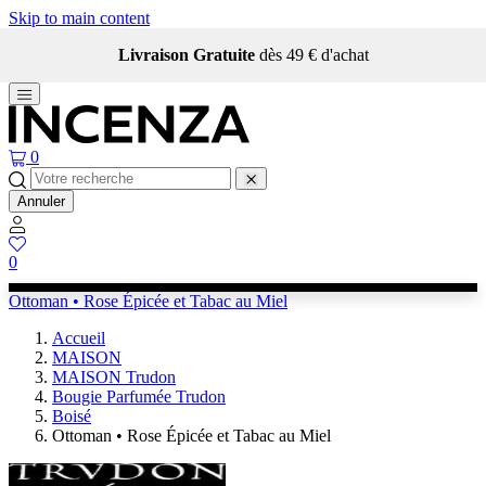
Skip to main content
Livraison Gratuite
dès 49 € d'achat
0
Annuler
0
Ottoman • Rose Épicée et Tabac au Miel
Accueil
MAISON
MAISON Trudon
Bougie Parfumée Trudon
Boisé
Ottoman • Rose Épicée et Tabac au Miel