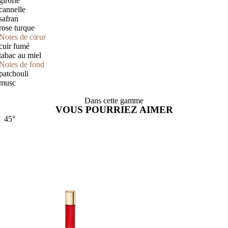
girofle
cannelle
safran
rose turque
Notes de cœur
cuir fumé
tabac au miel
Notes de fond
patchouli
musc
Dans cette gamme
VOUS POURRIEZ AIMER
45°
4