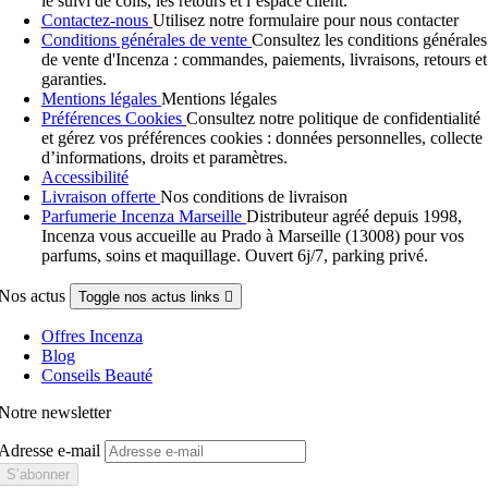
le suivi de colis, les retours et l’espace client.
Contactez-nous
Utilisez notre formulaire pour nous contacter
Conditions générales de vente
Consultez les conditions générales
de vente d'Incenza : commandes, paiements, livraisons, retours et
garanties.
Mentions légales
Mentions légales
Préférences Cookies
Consultez notre politique de confidentialité
et gérez vos préférences cookies : données personnelles, collecte
d’informations, droits et paramètres.
Accessibilité
Livraison offerte
Nos conditions de livraison
Parfumerie Incenza Marseille
Distributeur agréé depuis 1998,
Incenza vous accueille au Prado à Marseille (13008) pour vos
parfums, soins et maquillage. Ouvert 6j/7, parking privé.
Nos actus
Toggle nos actus links

Offres Incenza
Blog
Conseils Beauté
Notre newsletter
Adresse e-mail