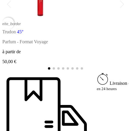
vorite_border
favor
Trudon
45°
T
Parfum - Format Voyage
P
à partir de
à
50,00 €
2
Livraison e
en 24 heures