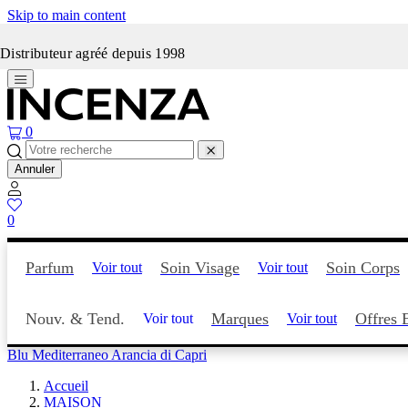
Skip to main content
Incenza fait peau neuve
Distributeur agréé depuis 1998
0
Annuler
0
Parfum
Soin Visage
Soin Corps
Voir tout
Voir tout
Nouv. & Tend.
Marques
Offres 
Voir tout
Voir tout
Blu Mediterraneo Arancia di Capri
Accueil
MAISON